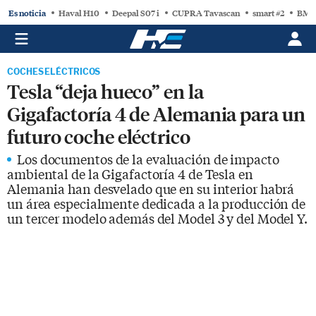
Es noticia
Haval H10
Deepal S07 i
CUPRA Tavascan
smart #2
BMW
COCHES ELÉCTRICOS
Tesla “deja hueco” en la
Gigafactoría 4 de Alemania para un
futuro coche eléctrico
Los documentos de la evaluación de impacto
ambiental de la Gigafactoría 4 de Tesla en
Alemania han desvelado que en su interior habrá
un área especialmente dedicada a la producción de
un tercer modelo además del Model 3 y del Model Y.