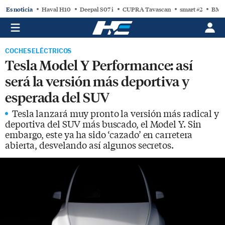
Es noticia
Haval H10
Deepal S07 i
CUPRA Tavascan
smart #2
BMW
COCHES ELÉCTRICOS
Tesla Model Y Performance: así
será la versión más deportiva y
esperada del SUV
Tesla lanzará muy pronto la versión más radical y
deportiva del SUV más buscado, el Model Y. Sin
embargo, este ya ha sido ‘cazado’ en carretera
abierta, desvelando así algunos secretos.