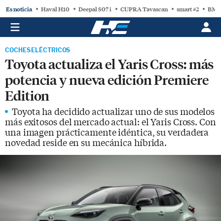
Es noticia
Haval H10
Deepal S07 i
CUPRA Tavascan
smart #2
BMW
COCHES ELÉCTRICOS
Toyota actualiza el Yaris Cross: más
potencia y nueva edición Premiere
Edition
Toyota ha decidido actualizar uno de sus modelos
más exitosos del mercado actual: el Yaris Cross. Con
una imagen prácticamente idéntica, su verdadera
novedad reside en su mecánica híbrida.