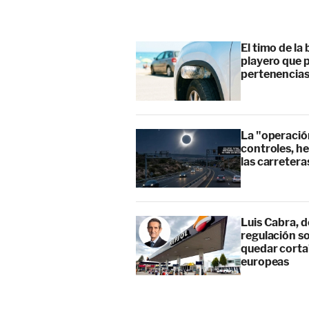
El timo de la 
playero que p
pertenencia
La "operación
controles, he
las carretera
Luis Cabra, d
regulación so
quedar corta”
europeas