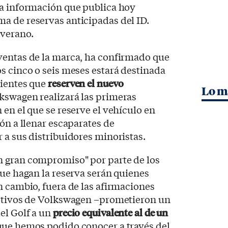
la información que publica hoy
ama de reservas anticipadas del ID.
 verano.
ventas de la marca, ha confirmado que
s cinco o seis meses estará destinada
lientes que
reserven el nuevo
Lo m
kswagen realizará las primeras
 en el que se reserve el vehículo en
ón a llenar escaparates de
 a sus distribuidores minoristas.
 gran compromiso" por parte de los
que hagan la reserva serán quienes
n cambio, fuera de las afirmaciones
ectivos de Volkswagen –prometieron un
el Golf a un
precio equivalente al de un
 que hemos podido conocer a través del