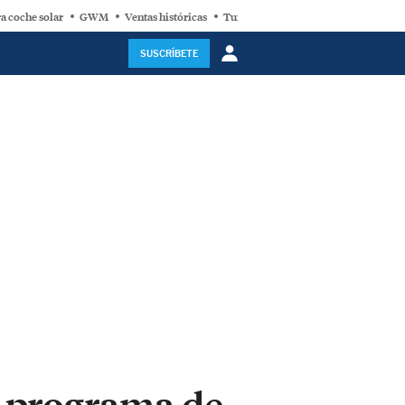
a coche solar
GWM
Ventas históricas
Turbina eólica
SUSCRÍBETE
 programa de