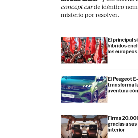
concept car
de idéntico nom
misterio por resolver.
El principal 
híbridos enc
los europeos
El Peugeot E-
transforma l
aventura cóm
Firma 20.000
gracias a su
interior