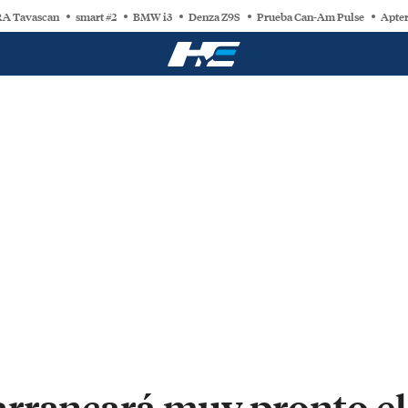
A Tavascan
smart #2
BMW i3
Denza Z9S
Prueba Can-Am Pulse
Apter
rrancará muy pronto el