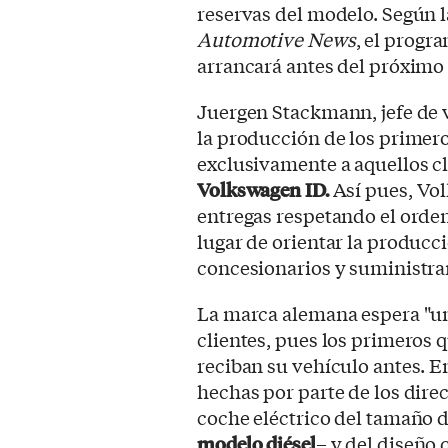
reservas del modelo. Según 
Automotive News
, el progr
arrancará antes del próximo
Juergen Stackmann, jefe de 
la producción de los primero
exclusivamente a aquellos c
Volkswagen ID.
Así pues, Vol
entregas respetando el orden
lugar de orientar la producci
concesionarios y suministrar
La marca alemana espera "un
clientes, pues los primeros 
reciban su vehículo antes. E
hechas por parte de los dir
coche eléctrico del tamaño d
modelo diésel
– y del diseño