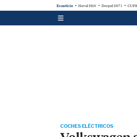
Es noticia
Haval H10
Deepal S07 i
CUPR
COCHES ELÉCTRICOS
Volkswagen a