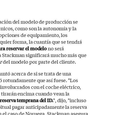
tación del modelo de producción se
écnicos, como son la autonomía y la
 opciones de equipamiento, los
quier forma, la cuantía que se tendrá
ara reservar el modelo
no será
a Stackman significará mucho más que
r
del modelo por parte del cliente.
ntó acerca de si se trata de una
ó rotundamente que así fuese. "Los
 involucrados con el coche eléctrico,
 tirarán encima cuando vean la
reserva temprana del ID.
", dijo, "incluso
itual pagar anticipadamente la reserva
en el caso de Noruega, Stackman asegura