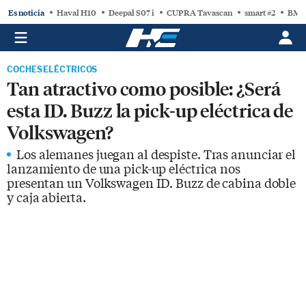
Es noticia
Haval H10
Deepal S07 i
CUPRA Tavascan
smart #2
BMW
COCHES ELÉCTRICOS
Tan atractivo como posible: ¿Será
esta ID. Buzz la pick-up eléctrica de
Volkswagen?
Los alemanes juegan al despiste. Tras anunciar el
lanzamiento de una pick-up eléctrica nos
presentan un Volkswagen ID. Buzz de cabina doble
y caja abierta.