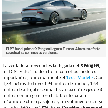
El P7 fue el primer XPeng en llegar a Europa. Ahora, su oferta
se actualiza con nuevas versiones.
La verdadera novedad es la llegada del
,
XPeng G9
un D-SUV destinado a lidiar con otros modelos
importantes, principalmente el
Tesla Model Y
. Con
4,89 metros de largo, 1,94 metros de ancho y 1,68
metros de alto, ofrece una distancia entre ejes de 3
metros con un generoso habitáculo para un
máximo de cinco pasajeros y un volumen de carga
entre los 660 y los 1.576 litros.
Considerado como el