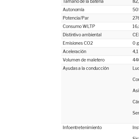
Tamaño de la batería
82,
Autonomía
50
Potencia/Par
276
Consumo WLTP
16
Distintivo ambiental
CE
Emisiones CO2
0 
Aceleración
4,1
Volumen de maletero
440
Ayudas a la conducción
Luc
Con
Asi
Cám
Sen
Infoentretenimiento
Ins
Sis