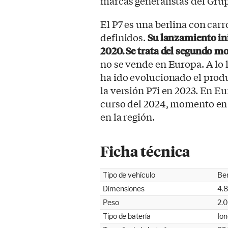
marcas generalistas del Gru
El P7 es una berlina con car
definidos.
Su lanzamiento ini
2020. Se trata del segundo m
no se vende en Europa. A lo l
ha ido evolucionado el prod
la versión P7i en 2023. En E
curso del 2024, momento en 
en la región.
Ficha técnica
Tipo de vehículo
Ber
Dimensiones
4.
Peso
2.0
Tipo de batería
Ion