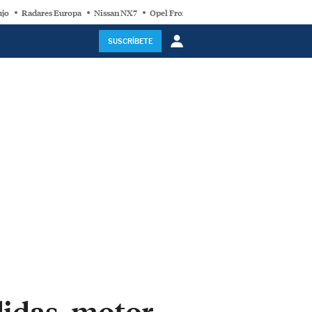
ujo
Radares Europa
Nissan NX7
Opel Frontera Electric
Motor Super-Híb
SUSCRÍBETE
idas, motor,