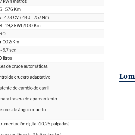
7 kWh (netros)
5 - 576 Km
 - 473 CV / 440 - 757 Nm
,8 - 19,2 kWh/100 Km
RO
gr CO2/Km
 - 6,7 seg
 litros
es de cruce automáticas
Lo m
trol de crucero adaptativo
stente de cambio de carril
ara trasera de aparcamiento
sores de ángulo muerto
trumentación digital (10,25 pulgadas)
tema multimedia (15,6 pulgadas)