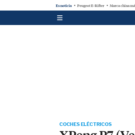
Es noticia
Peugeot E-Rifter
Marca china má
COCHES ELÉCTRICOS
XPeng P7 (Ve