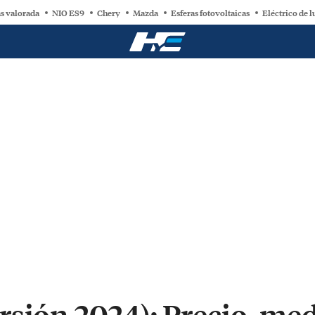
s valorada
NIO ES9
Chery
Mazda
Esferas fotovoltaicas
Eléctrico de l
rsión 2024): Precio, med