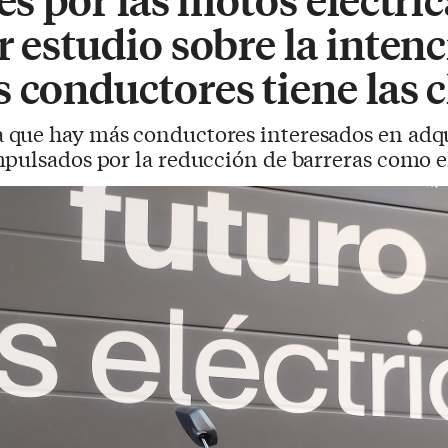
r estudio sobre la inten
 conductores tiene las c
 que hay más conductores interesados en adqu
pulsados por la reducción de barreras como el 