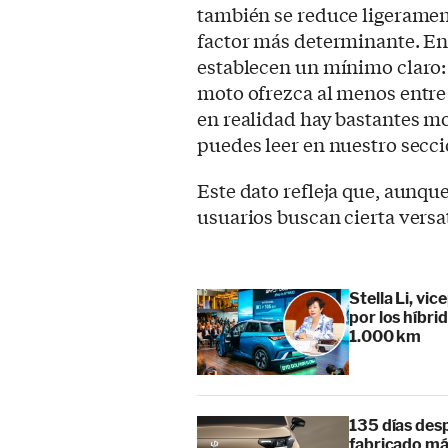
también se reduce ligerament
factor más determinante. En 
establecen un mínimo claro:
moto ofrezca al menos entre
en realidad hay bastantes mo
puedes leer en nuestro secc
Este dato refleja que, aunqu
usuarios buscan cierta versa
Stella Li, vi
por los híbr
1.000 km
135 días des
fabricado má