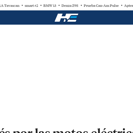
A Tavascan
smart #2
BMW i3
Denza Z9S
Prueba Can-Am Pulse
Apter
rés por las motos eléctri