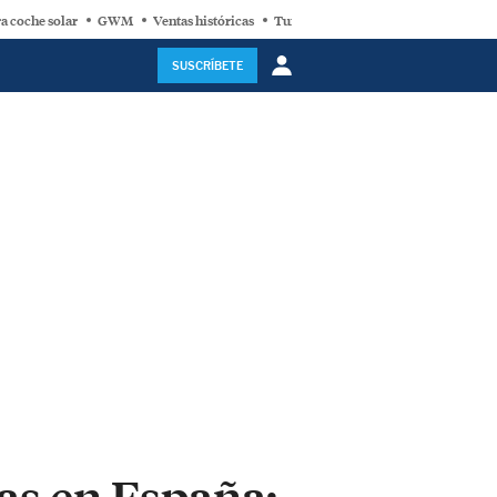
a coche solar
GWM
Ventas históricas
Turbina eólica
SUSCRÍBETE
cas en España: