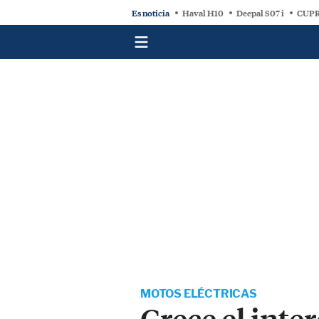
Es noticia
Haval H10
Deepal S07 i
CUPR
MOTOS ELÉCTRICAS
Crece el inte