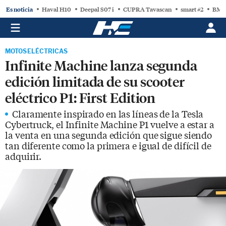
Es noticia
Haval H10
Deepal S07 i
CUPRA Tavascan
smart #2
BMW
MOTOS ELÉCTRICAS
Infinite Machine lanza segunda
edición limitada de su scooter
eléctrico P1: First Edition
Claramente inspirado en las líneas de la Tesla
Cybertruck, el Infinite Machine P1 vuelve a estar a
la venta en una segunda edición que sigue siendo
tan diferente como la primera e igual de difícil de
adquirir.