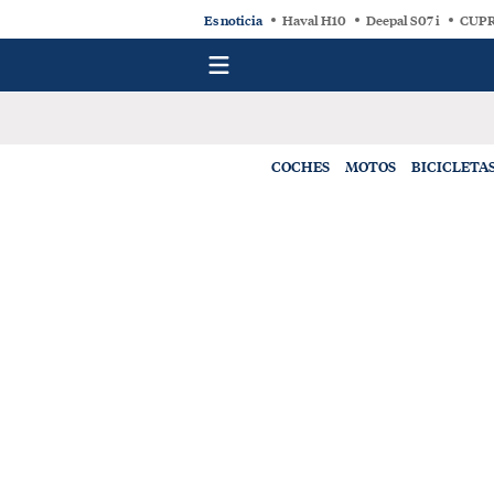
Es noticia
Haval H10
Deepal S07 i
CUPR
COCHES
MOTOS
BICICLETA