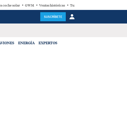
a coche solar
GWM
Ventas históricas
Turbina eólica
SUSCRÍBETE
AVIONES
ENERGÍA
EXPERTOS