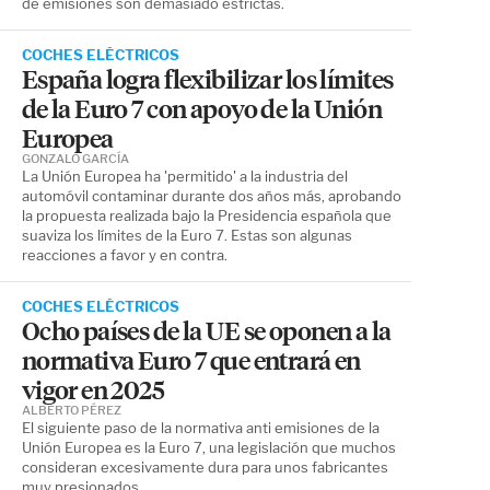
de emisiones son demasiado estrictas.
COCHES ELÉCTRICOS
España logra flexibilizar los límites
de la Euro 7 con apoyo de la Unión
Europea
GONZALO GARCÍA
La Unión Europea ha 'permitido' a la industria del
automóvil contaminar durante dos años más, aprobando
la propuesta realizada bajo la Presidencia española que
suaviza los límites de la Euro 7. Estas son algunas
reacciones a favor y en contra.
COCHES ELÉCTRICOS
Ocho países de la UE se oponen a la
normativa Euro 7 que entrará en
vigor en 2025
ALBERTO PÉREZ
El siguiente paso de la normativa anti emisiones de la
Unión Europea es la Euro 7, una legislación que muchos
consideran excesivamente dura para unos fabricantes
muy presionados.