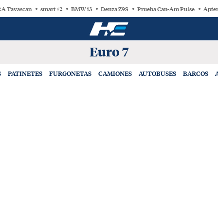
A Tavascan
smart #2
BMW i3
Denza Z9S
Prueba Can-Am Pulse
Apter
Euro 7
S
PATINETES
FURGONETAS
CAMIONES
AUTOBUSES
BARCOS