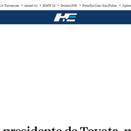
A Tavascan
smart #2
BMW i3
Denza Z9S
Prueba Can-Am Pulse
Apter
presidente de Toyota, n