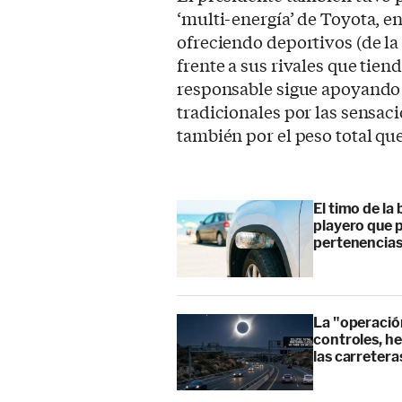
‘multi-energía’ de Toyota, e
ofreciendo deportivos (de la
frente a sus rivales que tiend
responsable sigue apoyando 
tradicionales por las sensac
también por el peso total qu
El timo de la 
playero que p
pertenencia
La "operación
controles, he
las carretera