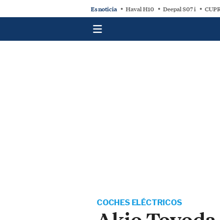
Es noticia
Haval H10
Deepal S07 i
CUPR
COCHES ELÉCTRICOS
Akio Toyoda, 