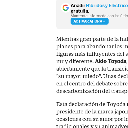
Añadir
Híbridos y Eléctric
gratuita.
Mantente informado con las últim
ACTIVAR AHORA
Mientras gran parte de la in
planes para abandonar los m
figuras más influyentes del 
muy diferente.
Akio Toyoda
abiertamente que la transici
"su mayor miedo". Unas decl
en el centro del debate sobre
descarbonización del transp
Esta declaración de Toyoda n
presidente de la marca japo
ocasiones con su amor por l
tradicionales y su animadver