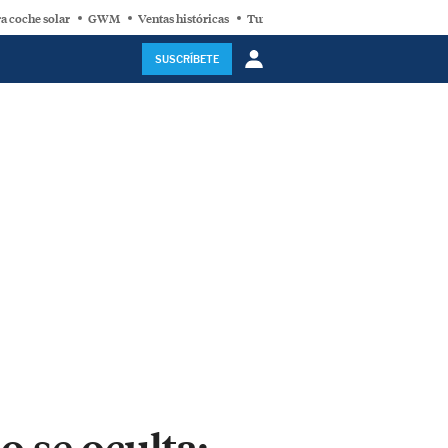
a coche solar
GWM
Ventas históricas
Turbina eólica
SUSCRÍBETE
o se oculta: