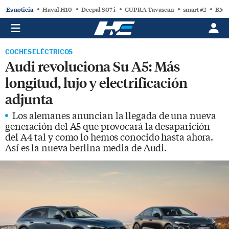
Es noticia
Haval H10
Deepal S07 i
CUPRA Tavascan
smart #2
BMW
COCHES ELÉCTRICOS
Audi revoluciona Su A5: Más
longitud, lujo y electrificación
adjunta
Los alemanes anuncian la llegada de una nueva
generación del A5 que provocará la desaparición
del A4 tal y como lo hemos conocido hasta ahora.
Así es la nueva berlina media de Audi.