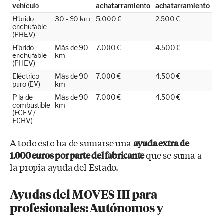
vehículo
achatarramiento
achatarramiento
Híbrido
30 - 90 km
5.000 €
2.500 €
enchufable
(PHEV)
Híbrido
Más de 90
7.000 €
4.500 €
enchufable
km
(PHEV)
Eléctrico
Más de 90
7.000 €
4.500 €
puro (EV)
km
Pila de
Más de 90
7.000 €
4.500 €
combustible
km
(FCEV /
FCHV)
A todo esto ha de sumarse una
ayuda extra de
que se suma a
1.000 euros por parte del fabricante
la propia ayuda del Estado.
Ayudas del MOVES III para
profesionales: Autónomos y