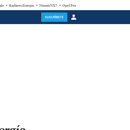
ujo
Radares Europa
Nissan NX7
Opel Frontera Electric
Motor Super-Híb
SUSCRÍBETE
ergía