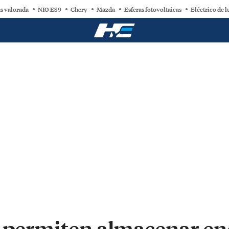
s valorada
NIO ES9
Chery
Mazda
Esferas fotovoltaicas
Eléctrico de l
s permiten almacenar en