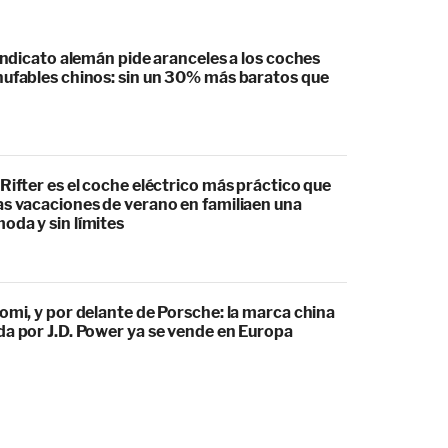
sindicato alemán pide aranceles a los coches
hufables chinos: sin un 30% más baratos que
Rifter es el coche eléctrico más práctico que
as vacaciones de verano en familiaen una
oda y sin límites
omi, y por delante de Porsche: la marca china
da por J.D. Power ya se vende en Europa