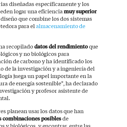
ias diseñadas específicamente y los
eden logar una eficiencia
muy superior
n diseño que combine los dos sistemas
tedora para el
almacenamiento de
 ha recopilado
datos del rendimiento
que
lógicos y no biológicos para
ción de carbono y ha identificado los
o de la investigación y a ingeniería del
logía juega un papel importante en la
ura de energía sostenible", ha declarado
nvestigación y profesor asistente de
ntal.
ores planean usar los datos que han
as combinaciones posibles
de
y biológicos, y encontrar, entre las