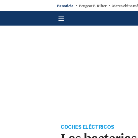
Es noticia
Peugeot E-Rifter
Marca china má
COCHES ELÉCTRICOS
Las bacteria