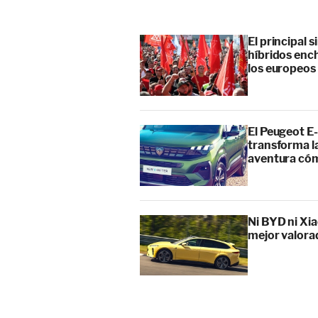
El principal 
híbridos enc
los europeos
El Peugeot E-
transforma l
aventura cóm
Ni BYD ni Xia
mejor valora