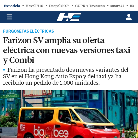
Es noticia
Haval H10
Deepal S07 i
CUPRA Tavascan
smart #2
BMW
FURGONETAS ELÉCTRICAS
Farizon SV amplía su oferta
eléctrica con nuevas versiones taxi
y Combi
Farizon ha presentado dos nuevas variantes del
SV en el Hong Kong Auto Expo y del taxi ya ha
recibido un pedido de 1.000 unidades.