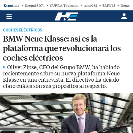
Es noticia
Deepal S07 i
CUPRA Tavascan
smart #2
BMW i3
Denza 
COCHES ELÉCTRICOS
BMW Neue Klasse: así es la
plataforma que revolucionará los
coches eléctricos
Oliver Zipse, CEO del Grupo BMW, ha hablado
recientemente sobre su nueva plataforma Neue
Klasse en una entrevista. El directivo ha dejado
claro cuáles son sus propósitos al respecto.