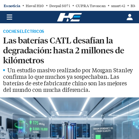
Es noticia
Haval H10
Deepal S07 i
CUPRA Tavascan
smart #2
BMW
COCHES ELÉCTRICOS
Las baterías CATL desafían la
degradación: hasta 2 millones de
kilómetros
Un estudio masivo realizado por Morgan Stanley
confirma lo que muchos ya sospechaban. Las
baterías de este fabricante chino son las mejores
del mundo con mucha diferencia.