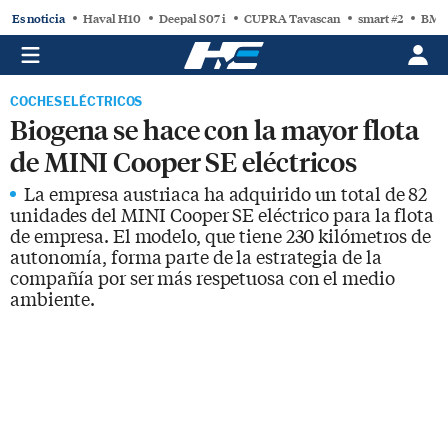
Es noticia
Haval H10
Deepal S07 i
CUPRA Tavascan
smart #2
BMW
COCHES ELÉCTRICOS
Biogena se hace con la mayor flota
de MINI Cooper SE eléctricos
La empresa austriaca ha adquirido un total de 82
unidades del MINI Cooper SE eléctrico para la flota
de empresa. El modelo, que tiene 230 kilómetros de
autonomía, forma parte de la estrategia de la
compañía por ser más respetuosa con el medio
ambiente.