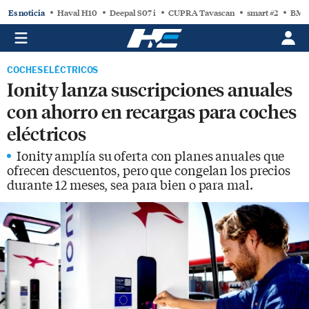
Es noticia
Haval H10
Deepal S07 i
CUPRA Tavascan
smart #2
BMW
COCHES ELÉCTRICOS
Ionity lanza suscripciones anuales
con ahorro en recargas para coches
eléctricos
Ionity amplía su oferta con planes anuales que
ofrecen descuentos, pero que congelan los precios
durante 12 meses, sea para bien o para mal.