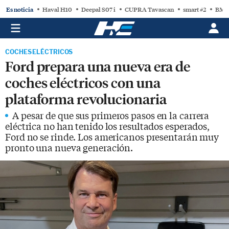
Es noticia
Haval H10
Deepal S07 i
CUPRA Tavascan
smart #2
BMW
COCHES ELÉCTRICOS
Ford prepara una nueva era de
coches eléctricos con una
plataforma revolucionaria
A pesar de que sus primeros pasos en la carrera
eléctrica no han tenido los resultados esperados,
Ford no se rinde. Los americanos presentarán muy
pronto una nueva generación.