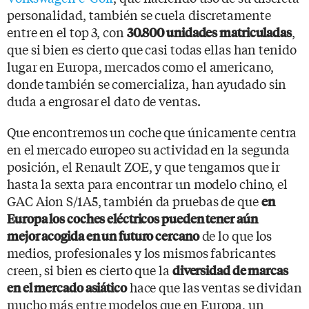
personalidad, también se cuela discretamente
entre en el top 3, con
,
30.800 unidades matriculadas
que si bien es cierto que casi todas ellas han tenido
lugar en Europa, mercados como el americano,
donde también se comercializa, han ayudado sin
duda a engrosar el dato de ventas.
Que encontremos un coche que únicamente centra
en el mercado europeo su actividad en la segunda
posición, el Renault ZOE, y que tengamos que ir
hasta la sexta para encontrar un modelo chino, el
GAC Aion S/1A5, también da pruebas de que
en
Europa los coches eléctricos pueden tener aún
de lo que los
mejor acogida en un futuro cercano
medios, profesionales y los mismos fabricantes
creen, si bien es cierto que la
diversidad de marcas
hace que las ventas se dividan
en el mercado asiático
mucho más entre modelos que en Europa, un