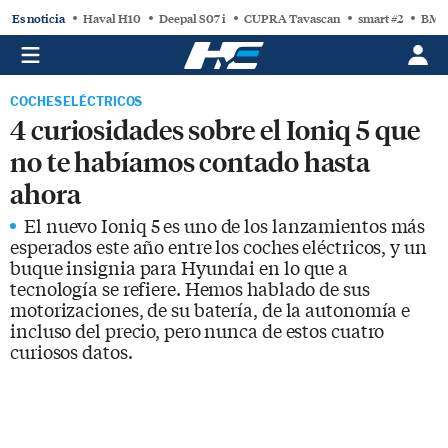
Es noticia
Haval H10
Deepal S07 i
CUPRA Tavascan
smart #2
BMW
COCHES ELÉCTRICOS
4 curiosidades sobre el Ioniq 5 que
no te habíamos contado hasta
ahora
El nuevo Ioniq 5 es uno de los lanzamientos más
esperados este año entre los coches eléctricos, y un
buque insignia para Hyundai en lo que a
tecnología se refiere. Hemos hablado de sus
motorizaciones, de su batería, de la autonomía e
incluso del precio, pero nunca de estos cuatro
curiosos datos.