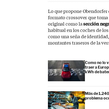
Lo que propone Obendorfer c
formato crossover que toma 
original como la
sección negr
habitual en los coches de los 
como una seña de identidad, 
montantes traseros de la ve
Como no lo v
traer a Europ
kWh de bate
Más de 1.240
problema ocu