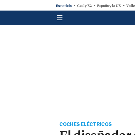
Es noticia
Geely E2
España y la UE
Volk
COCHES ELÉCTRICOS
El diseñador 