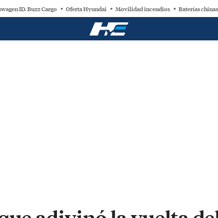
swagen ID. Buzz Cargo
Oferta Hyundai
Movilidad incendios
Baterías chinas
que adivinó la vuelta de