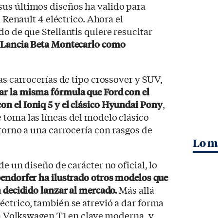
us últimos diseños ha valido para
l Renault 4 eléctrico. Ahora el
do de que Stellantis quiere resucitar
o
Lancia Beta Montecarlo como
as carrocerías de tipo crossover y SUV,
ar la misma fórmula que Ford con el
n el Ioniq 5 y el clásico Hyundai Pony
,
 toma las líneas del modelo clásico
 torno a una carrocería con rasgos de
Lo m
de un diseño de carácter no oficial, lo
endorfer ha ilustrado otros modelos que
 decidido lanzar al mercado.
Más allá
ctrico, también se atrevió a dar forma
 la Volkswagen T1 en clave moderna, y