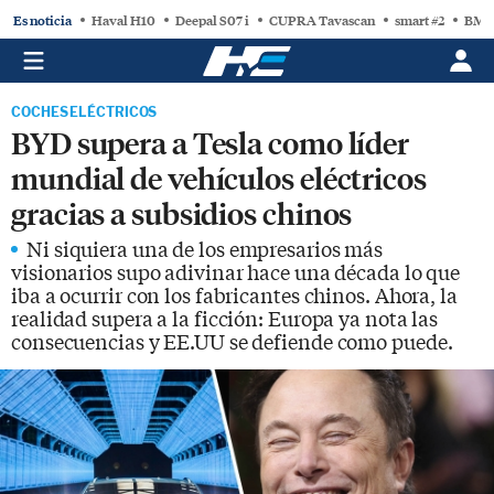
Es noticia
Haval H10
Deepal S07 i
CUPRA Tavascan
smart #2
BMW
COCHES ELÉCTRICOS
BYD supera a Tesla como líder
mundial de vehículos eléctricos
gracias a subsidios chinos
Ni siquiera una de los empresarios más
visionarios supo adivinar hace una década lo que
iba a ocurrir con los fabricantes chinos. Ahora, la
realidad supera a la ficción: Europa ya nota las
consecuencias y EE.UU se defiende como puede.