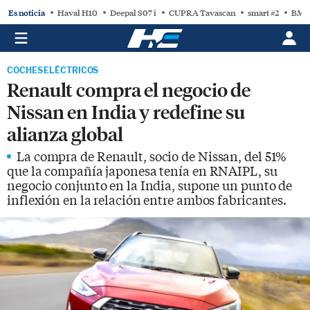
Es noticia
Haval H10
Deepal S07 i
CUPRA Tavascan
smart #2
BMW
COCHES ELÉCTRICOS
Renault compra el negocio de
Nissan en India y redefine su
alianza global
La compra de Renault, socio de Nissan, del 51%
que la compañía japonesa tenía en RNAIPL, su
negocio conjunto en la India, supone un punto de
inflexión en la relación entre ambos fabricantes.