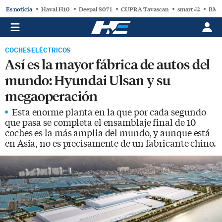
Es noticia
Haval H10
Deepal S07 i
CUPRA Tavascan
smart #2
BMW
COCHES ELÉCTRICOS
Así es la mayor fábrica de autos del
mundo: Hyundai Ulsan y su
megaoperación
Esta enorme planta en la que por cada segundo
que pasa se completa el ensamblaje final de 10
coches es la más amplia del mundo, y aunque está
en Asia, no es precisamente de un fabricante chino.