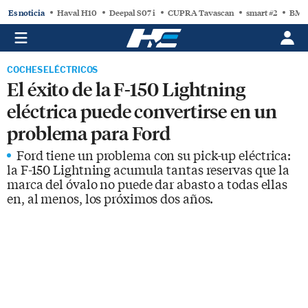
Es noticia
Haval H10
Deepal S07 i
CUPRA Tavascan
smart #2
BMW
COCHES ELÉCTRICOS
El éxito de la F-150 Lightning
eléctrica puede convertirse en un
problema para Ford
Ford tiene un problema con su pick-up eléctrica:
la F-150 Lightning acumula tantas reservas que la
marca del óvalo no puede dar abasto a todas ellas
en, al menos, los próximos dos años.