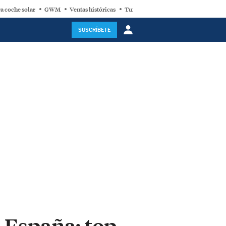
a coche solar
GWM
Ventas históricas
Turbina eólica
SUSCRÍBETE
 España: top