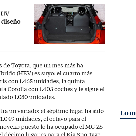
 SUV
n diseño
s de Toyota, que un mes más ha
íbrido (HEV) es suyo: el cuarto más
ris con 1.465 unidades, la quinta
ta Corolla con 1.403 coches y le sigue el
lado 1.080 unidades.
tra un variado: el séptimo lugar ha sido
Lo m
.049 unidades, el octavo para el
l noveno puesto lo ha ocupado el MG ZS
l décimo lugar es para el Kia Sportage,