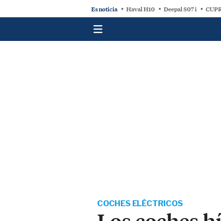
Es noticia
Haval H10
Deepal S07 i
CUPR
COCHES ELÉCTRICOS
Los coches h