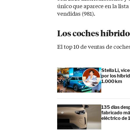
único que aparece en la list
vendidas (981).
Los coches híbrid
El top 10 de ventas de coche
Stella Li, vi
por los híbr
1.000 km
135 días des
fabricado má
eléctrico de 