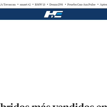
A Tavascan
smart #2
BMW i3
Denza Z9S
Prueba Can-Am Pulse
Apter
íbridos más vendidos en