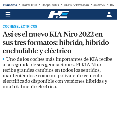
Es noticia
Haval H10
Deepal S07 i
CUPRA Tavascan
smart #2
BMW
COCHES ELÉCTRICOS
Así es el nuevo KIA Niro 2022 en
sus tres formatos: híbrido, híbrido
enchufable y eléctrico
Uno de los coches más importantes de KIA recibe
a la segunda de sus generaciones. El KIA Niro
recibe grandes cambios en todos los sentidos,
manteniéndose como un polivalente vehículo
electrificado disponible con versiones híbridas y
una totalmente eléctrica.