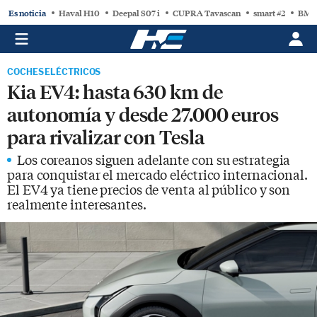
Es noticia
Haval H10
Deepal S07 i
CUPRA Tavascan
smart #2
BMW
COCHES ELÉCTRICOS
Kia EV4: hasta 630 km de
autonomía y desde 27.000 euros
para rivalizar con Tesla
Los coreanos siguen adelante con su estrategia
para conquistar el mercado eléctrico internacional.
El EV4 ya tiene precios de venta al público y son
realmente interesantes.