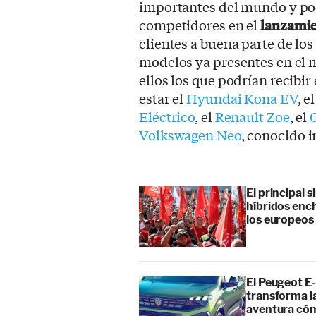
importantes del mundo y pod
competidores en el
lanzamie
clientes a buena parte de los
modelos ya presentes en el m
ellos los que podrían recibir
estar el
Hyundai Kona EV
, e
Eléctrico
, el
Renault Zoe
, el
Volkswagen Neo
, conocido 
El principal 
híbridos enc
los europeos
El Peugeot E-
transforma l
aventura cóm