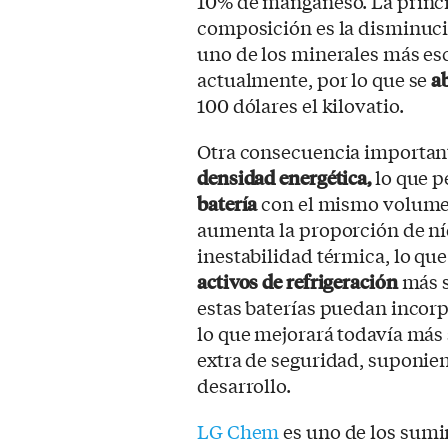
10% de manganeso. La princip
composición es la disminució
uno de los minerales más es
actualmente, por lo que se
ab
100 dólares el kilovatio.
Otra consecuencia important
densidad energética,
lo que p
batería
con el mismo volumen
aumenta la proporción de n
inestabilidad térmica, lo que
activos de refrigeración
más s
estas baterías puedan incorp
lo que mejorará todavía más s
extra de seguridad, suponie
desarrollo.
LG Chem
es uno de los sumi