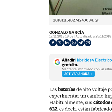
2018111610274240034.jpg
GONZALO GARCÍA
17/11/2018 18:09
Actualizado a 25/11/2018
Añadir
Híbridos y Eléctric
gratuita.
Mantente informado con las últim
ACTIVAR AHORA
Las
baterías
de alto voltaje p
experimentar un cambio impo
Habitualmente, sus
cátodos 
622
, es decir, están fabricad