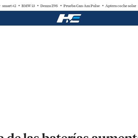
smart #2
BMW i3
Denza Z9S
Prueba Can-Am Pulse
Aptera coche solar
 de las baterías aument