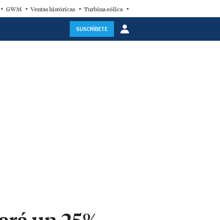
GWM
Ventas históricas
Turbina eólica
Recarga aire acondicionado
SUSCRÍBETE
ará un 25%