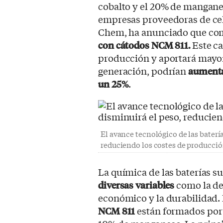
cobalto y el 20% de mangane
empresas proveedoras de cel
Chem, ha anunciado que com
con cátodos NCM 811.
Este c
producción y aportará mayor
generación, podrían
aumenta
un 25%
.
El avance tecnológico de las baterí
reduciendo los costes de producció
La química de las baterías s
diversas variables
como la den
económico y la durabilidad.
NCM 811
están formados por e