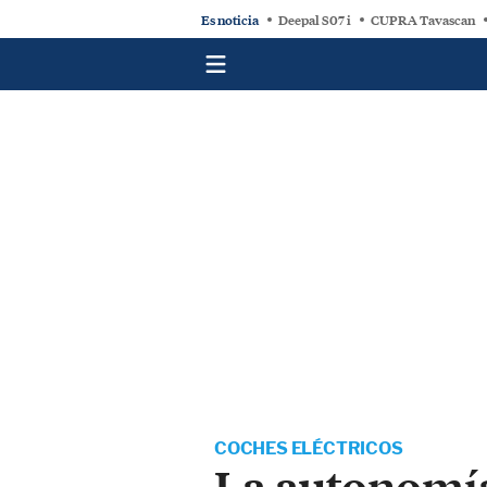
Es noticia
Deepal S07 i
CUPRA Tavascan
COCHES ELÉCTRICOS
La autonomía