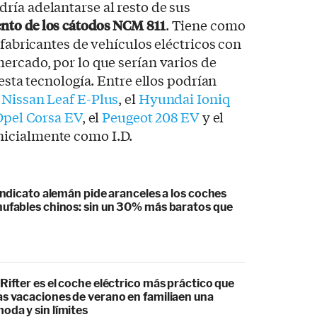
ría adelantarse al resto de sus
nto de los cátodos NCM 811
. Tiene como
 fabricantes de vehículos eléctricos con
ercado, por lo que serían varios de
 esta tecnología. Entre ellos podrían
l
Nissan Leaf E-Plus
, el
Hyundai Ioniq
Opel Corsa EV
, el
Peugeot 208 EV
y el
inicialmente como I.D.
sindicato alemán pide aranceles a los coches
hufables chinos: sin un 30% más baratos que
Rifter es el coche eléctrico más práctico que
as vacaciones de verano en familiaen una
oda y sin límites