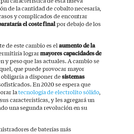
al característica de esta nueva
n de la cantidad de cobalto necesaria,
casos y complicados de encontrar
arataría el coste final
por debajo de los
e de este cambio es el
aumento de la
ermitiría lograr
mayores capacidades de
 y peso que las actuales. A cambio se
íquel, que puede provocar mayor
 obligaría a disponer de
sistemas
ofisticados. En 2020 se espera que
orar la
tecnología de electrolito sólido
,
us características, y les agregará un
ndo una segunda revolución en su
nistradores de baterías más