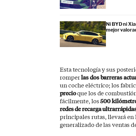
Ni BYD ni Xia
mejor valora
Esta tecnología y sus poster
romper
las dos barreras actu
un coche eléctrico; los fabr
precio
que los de combustión,
fácilmente, los
500 kilómetro
redes de recarga ultrarrápida
principales rutas, llevará e
generalizado de las ventas d