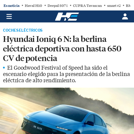
Es noticia
Haval H10
Deepal S07 i
CUPRA Tavascan
smart #2
BMW
COCHES ELÉCTRICOS
Hyundai Ioniq 6 N: la berlina
eléctrica deportiva con hasta 650
CV de potencia
El Goodwood Festival of Speed ha sido el
escenario elegido para la presentación de la berlina
eléctrica de alto rendimiento.