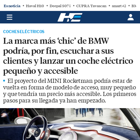
Es noticia
Haval H10
Deepal S07 i
CUPRA Tavascan
smart #2
BMW
COCHES ELÉCTRICOS
La marca más ‘chic’ de BMW
podría, por fin, escuchar a sus
clientes y lanzar un coche eléctrico
pequeño y accesible
El proyecto del MINI Rocketman podría estar de
vuelta en forma de modelo de acceso, muy pequeño
y que tendría un precio más accesible. Los primeros
pasos para su llegada ya han empezado.