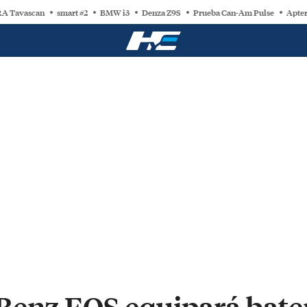
A Tavascan
smart #2
BMW i3
Denza Z9S
Prueba Can-Am Pulse
Apter
Benz EQS equipará bate