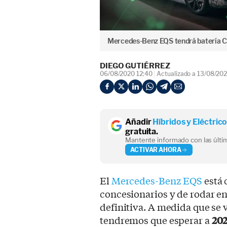
Mercedes-Benz EQS tendrá batería 
DIEGO GUTIÉRREZ
06/08/2020 12:40
Actualizado a 13/08/202
Añadir
Híbridos y Eléctric
gratuita.
Mantente informado con las últim
ACTIVAR AHORA
El
Mercedes-Benz EQS
está 
concesionarios y de rodar en
definitiva. A medida que se
tendremos que esperar a
202