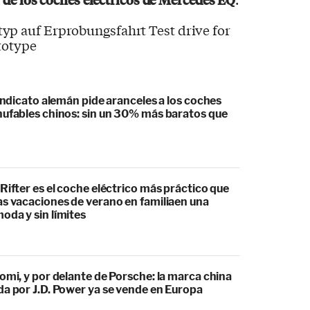
sindicato alemán pide aranceles a los coches
hufables chinos: sin un 30% más baratos que
Rifter es el coche eléctrico más práctico que
as vacaciones de verano en familiaen una
oda y sin límites
omi, y por delante de Porsche: la marca china
da por J.D. Power ya se vende en Europa