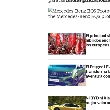
El principal 
híbridos enc
los europeos
El Peugeot E-
transforma l
aventura cóm
Ni BYD ni Xia
mejor valora