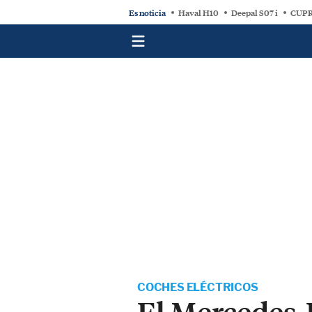
Es noticia
Haval H10
Deepal S07 i
CUPR
COCHES ELÉCTRICOS
El Mercedes-