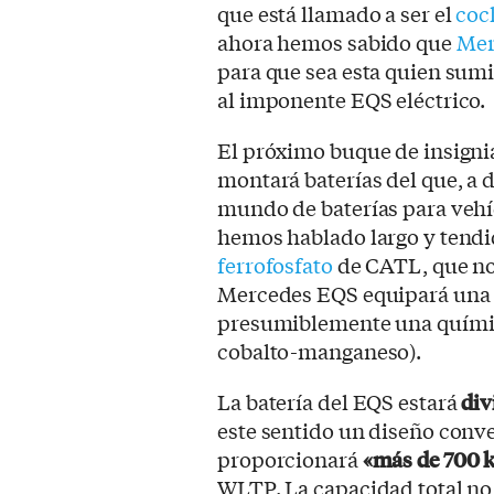
que está llamado a ser el
coc
ahora hemos sabido que
Mer
para que sea esta quien sumi
al imponente EQS eléctrico.
El próximo buque de insigni
montará baterías del que, a d
mundo de baterías para vehíc
hemos hablado largo y tendi
ferrofosfato
de CATL, que no 
Mercedes EQS equipará un
presumiblemente una químic
cobalto-manganeso).
La batería del EQS estará
div
este sentido un diseño conv
proporcionará
«más de 700 
WLTP. La capacidad total no