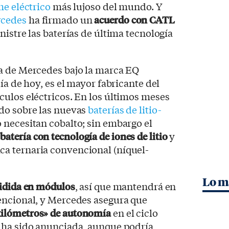
he eléctrico
más lujoso del mundo. Y
cedes
ha firmado un
acuerdo con CATL
nistre las baterías de última tecnología
a de Mercedes bajo la marca EQ
ía de hoy, es el mayor fabricante del
ulos eléctricos. En los últimos meses
do sobre las nuevas
baterías de litio-
necesitan cobalto; sin embargo el
a
batería con tecnología de iones de litio
y
a ternaria convencional (níquel-
Lo m
idida en módulos
, así que mantendrá en
encional, y Mercedes asegura que
kilómetros» de autonomía
en el ciclo
 ha sido anunciada, aunque podría