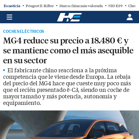
Es noticia
Peugeot E-Rifter
Marca china más valorada
NIO ES9
Chery
COCHES ELÉCTRICOS
MG4 reduce su precio a 18.480 € y
se mantiene como el más asequible
en su sector
El fabricante chino reacciona a la próxima
competencia que le viene desde Europa. La rebaja
del precio del MG4 hace que cueste muy poco más
que el recién presentado ë-C3, siendo un coche de
mayor tamaño y más potencia, autonomía y
equipamiento.