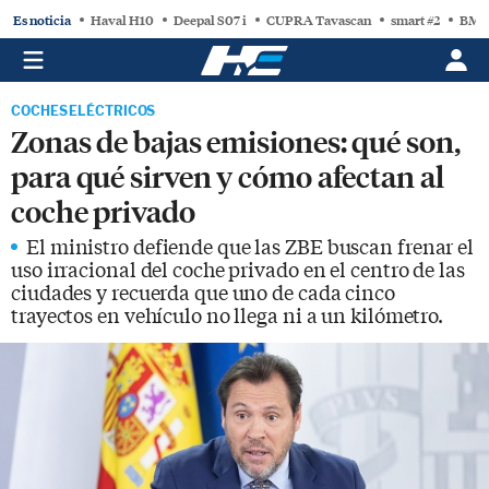
Es noticia
Haval H10
Deepal S07 i
CUPRA Tavascan
smart #2
BMW
COCHES ELÉCTRICOS
Zonas de bajas emisiones: qué son,
para qué sirven y cómo afectan al
coche privado
El ministro defiende que las ZBE buscan frenar el
uso irracional del coche privado en el centro de las
ciudades y recuerda que uno de cada cinco
trayectos en vehículo no llega ni a un kilómetro.