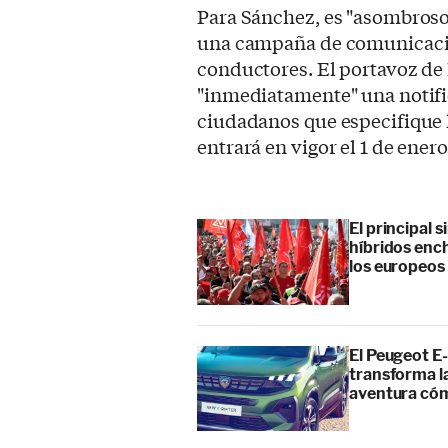
Para Sánchez, es "asombroso
una campaña de comunicación
conductores. El portavoz de
"inmediatamente" una notific
ciudadanos que especifique 
entrará en vigor el 1 de enero
El principal 
híbridos enc
los europeos
El Peugeot E-
transforma l
aventura cóm