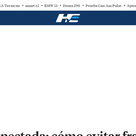
A Tavascan
smart #2
BMW i3
Denza Z9S
Prueba Can-Am Pulse
Apter
onectada: cómo evitar fr