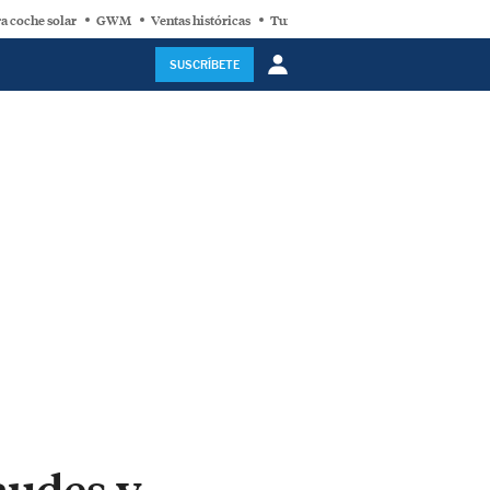
a coche solar
GWM
Ventas históricas
Turbina eólica
SUSCRÍBETE
audes y