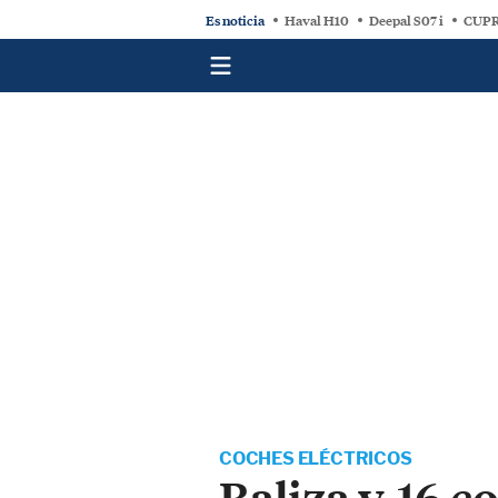
Es noticia
Haval H10
Deepal S07 i
CUPR
COCHES ELÉCTRICOS
Baliza v-16 c