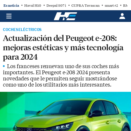
Es noticia
Haval H10
Deepal S07 i
CUPRA Tavascan
smart #2
BMW
COCHES ELÉCTRICOS
Actualización del Peugeot e-208:
mejoras estéticas y más tecnología
para 2024
Los franceses renuevan uno de sus coches más
importantes. El Peugeot e-208 2024 presenta
novedades que le permiten seguir mostrándose
como uno de los utilitarios más interesantes.