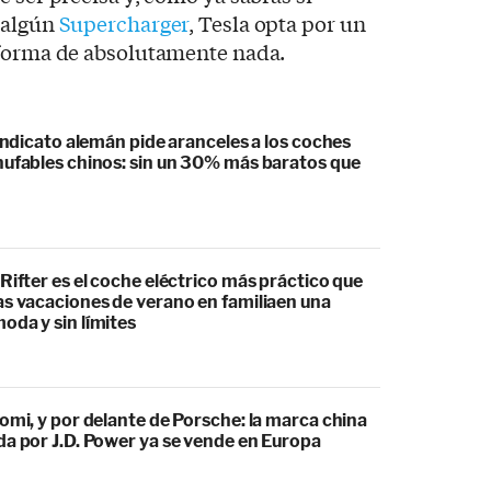
 algún
Supercharger
, Tesla opta por un
nforma de absolutamente nada.
sindicato alemán pide aranceles a los coches
hufables chinos: sin un 30% más baratos que
Rifter es el coche eléctrico más práctico que
as vacaciones de verano en familiaen una
oda y sin límites
omi, y por delante de Porsche: la marca china
da por J.D. Power ya se vende en Europa