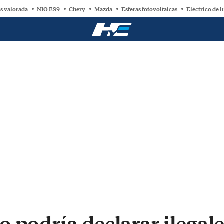
s valorada
NIO ES9
Chery
Mazda
Esferas fotovoltaicas
Eléctrico de l
 podría declarar ilegale