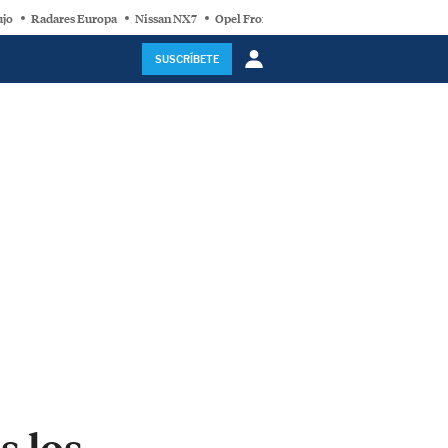
ujo
Radares Europa
Nissan NX7
Opel Frontera Electric
Motor Super-Híb
SUSCRÍBETE
s los