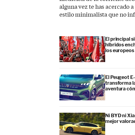
alguna vez te has acercado a
estilo minimalista que no i
El principal 
híbridos enc
los europeos
El Peugeot E-
transforma l
aventura cóm
Ni BYD ni Xia
mejor valora