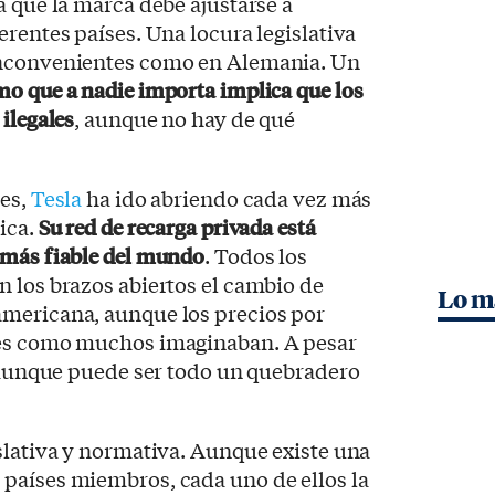
a que la marca debe ajustarse a
erentes países. Una locura legislativa
inconvenientes como en Alemania. Un
mo que a nadie importa implica que los
ilegales
, aunque no hay de qué
ses,
Tesla
ha ido abriendo cada vez más
ica.
Su red de recarga privada está
 más fiable del mundo
. Todos los
 los brazos abiertos el cambio de
Lo m
mericana, aunque los precios por
res como muchos imaginaban. A pesar
, aunque puede ser todo un quebradero
slativa y normativa. Aunque existe una
países miembros, cada uno de ellos la