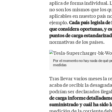
aplica de forma individual.
no son los mismos que los q
aplicables en nuestro país no
ejemplo.
Cada país legisla de
que considera oportunas, y es
puntos de carga estandariza
normativas de los países.
Por el momento no hay nada de qué p
medidas
Tras llevar varios meses la r
acaba de recibir la desagrad
podrían ser declarados ilega
de carga informe detalladam
suministrado y cuál ha sido l
medición de la corriente debe