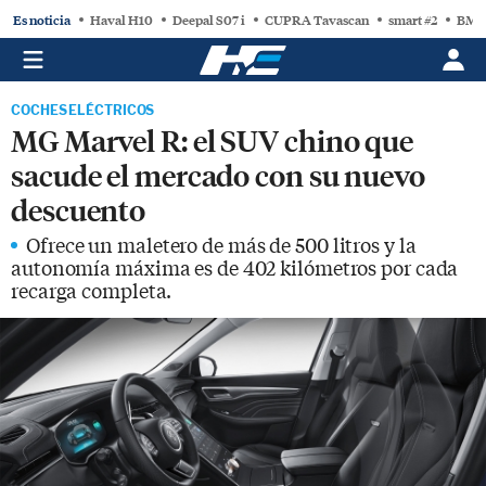
Es noticia
Haval H10
Deepal S07 i
CUPRA Tavascan
smart #2
BMW
COCHES ELÉCTRICOS
MG Marvel R: el SUV chino que
sacude el mercado con su nuevo
descuento
Ofrece un maletero de más de 500 litros y la
autonomía máxima es de 402 kilómetros por cada
recarga completa.