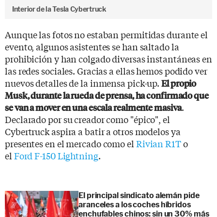
Interior de la Tesla Cybertruck
Aunque las fotos no estaban permitidas durante el
evento, algunos asistentes se han saltado la
prohibición y han colgado diversas instantáneas en
las redes sociales. Gracias a ellas hemos podido ver
nuevos detalles de la inmensa pick-up.
El propio
Musk, durante la rueda de prensa, ha confirmado que
.
se van a mover en una escala realmente masiva
Declarado por su creador como "épico", el
Cybertruck aspira a batir a otros modelos ya
presentes en el mercado como el
Rivian R1T
o
el
Ford F-150 Lightning
.
El principal sindicato alemán pide
aranceles a los coches híbridos
enchufables chinos: sin un 30% más