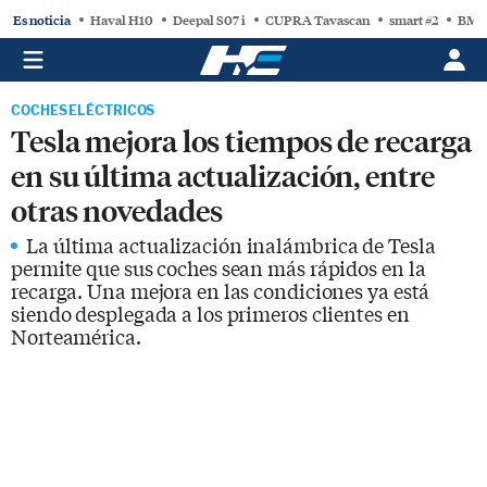
Es noticia
Haval H10
Deepal S07 i
CUPRA Tavascan
smart #2
BMW
COCHES ELÉCTRICOS
Tesla mejora los tiempos de recarga
en su última actualización, entre
otras novedades
La última actualización inalámbrica de Tesla
permite que sus coches sean más rápidos en la
recarga. Una mejora en las condiciones ya está
siendo desplegada a los primeros clientes en
Norteamérica.