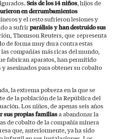
igurados.
Seis de los 14 niños
, hijos de
urieron en derrumbamientos
neros y el resto sufrieron lesiones y
ado a sufrir
parálisis y han destruido sus
ción, Thomson Reuters, que representa
ado de forma muy dura contra estas
 las compañías más ricas del mundo,
ue fabrican aparatos, han permitido
 y asesinados para obtener su cobalto
da, la extrema pobreza en la que se
e de la población de la República del
tuación. Los niños, de apenas seis años
r sus propias familias
a abandonar la
nas de cobalto de la compañía minera
resa que, anteriormente, ya ha sido
o infantil en sus instalaciones. Los