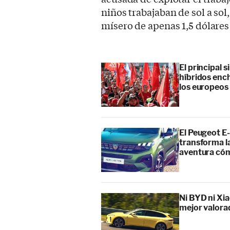
niños trabajaban de sol a sol
mísero de apenas 1,5 dólares 
El principal 
híbridos enc
los europeos
El Peugeot E-
transforma l
aventura cóm
Ni BYD ni Xia
mejor valora