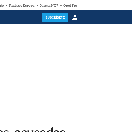
ujo
Radares Europa
Nissan NX7
Opel Frontera Electric
Motor Super-Híb
SUSCRÍBETE
as, acusadas