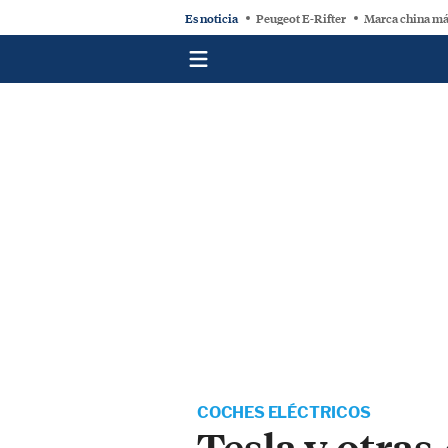
Es noticia
Peugeot E-Rifter
Marca china má
COCHES ELÉCTRICOS
Tesla y otras