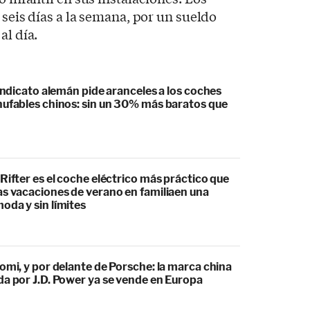
, seis días a la semana, por un sueldo
al día.
sindicato alemán pide aranceles a los coches
hufables chinos: sin un 30% más baratos que
Rifter es el coche eléctrico más práctico que
as vacaciones de verano en familiaen una
oda y sin límites
omi, y por delante de Porsche: la marca china
da por J.D. Power ya se vende en Europa