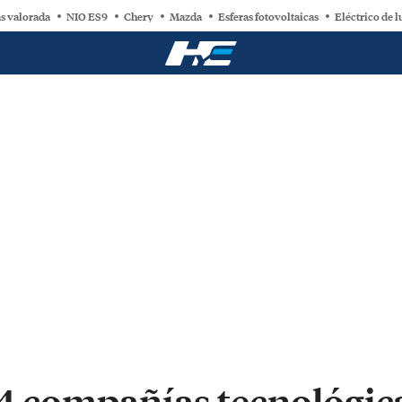
s valorada
NIO ES9
Chery
Mazda
Esferas fotovoltaicas
Eléctrico de l
 4 compañías tecnológic