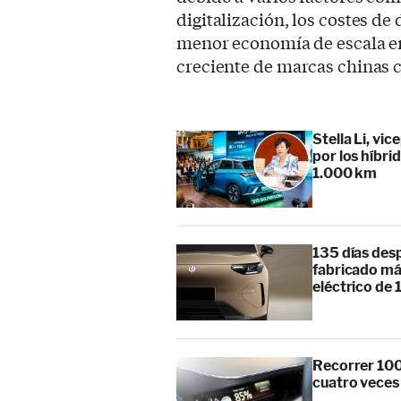
digitalización, los costes d
menor economía de escala e
creciente de marcas chinas c
Stella Li, vi
por los híbr
1.000 km
135 días des
fabricado má
eléctrico de 
Recorrer 100
cuatro veces