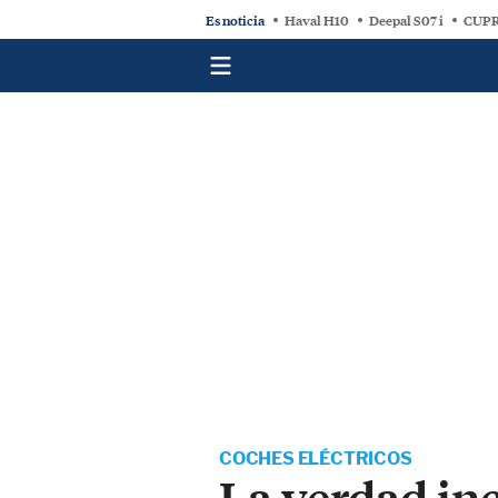
Es noticia
Haval H10
Deepal S07 i
CUPR
COCHES ELÉCTRICOS
La verdad inc