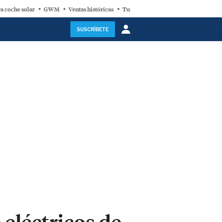
a coche solar
GWM
Ventas históricas
Turbina eólica
SUSCRÍBETE
eléctricos de