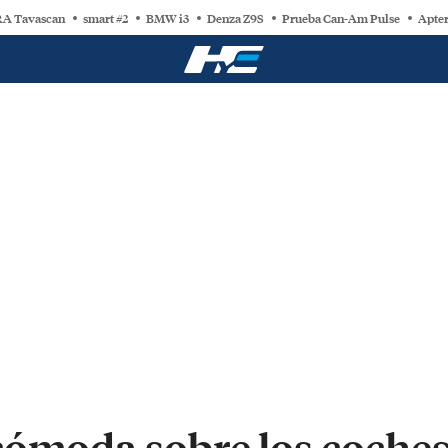
A Tavascan
smart #2
BMW i3
Denza Z9S
Prueba Can-Am Pulse
Apter
ómoda sobre los coches 