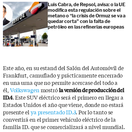
Luis Cabra, de Repsol, avisa: o la UE
modifica esta regulación sobre el
metano o “la crisis de Ormuz se va a
quedar corta” con la falta de
petróleo en las refinerías europeas
Este año, en su estand del Salón del Automóvil de
Frankfurt, camuflado y prácticamente encerrado
en una urna que no permite acercase del todo a
él,
Volkswagen
mostró
la versión de producción del
. Este SUV eléctrico será el primero en llegar a
ID.4
Estados Unidos el año que viene, donde no estará
presente el
ya presentado ID.3
. Por lo tanto se
convertirá en el primer vehículo eléctrico de la
familia ID. que se comercializará a nivel mundial.