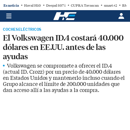
Es noticia
Haval H10
Deepal S07 i
CUPRA Tavascan
smart #2
BMW
COCHES ELÉCTRICOS
El Volkswagen ID.4 costará 40.000
dólares en EE.UU. antes de las
ayudas
Volkswagen se compromete a ofrecer el ID.4
(actual ID. Crozz) por un precio de 40.000 dólares
en Estados Unidos y mantenerlo incluso cuando el
Grupo alcance el límite de 200.000 unidades que
dan acceso allí a las ayudas a la compra.