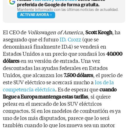
preferida de Google de forma gratuita.
Mantente informado con las últimas noticias de actualidad.
ACTIVAR AHORA
El CEO de
Volkswagen of America
,
, ha
Scott Keogh
asegurado que el futuro
ID. Crozz
(que se
denominará finalmente ID.4) se venderá en
Estados Unidos a un precio que rondará los
40.000
en su versión de entrada. Una vez
dólares
descontadas las ayudas federales en Estados
Unidos, que alcanzan los
, el precio de
7.500 dólares
este SUV eléctrico se acercará mucho a
los de la
competencia eléctrica
. Es de esperar que
cuando
, si quiere
llegue a Europa mantenga estas tarifas
pelear en el mercado de los SUV eléctricos
compactos. Si en los modelos de combustión es ya
uno de los más disputados, parece que lo será
también cuando lo que los mueva sea un motor