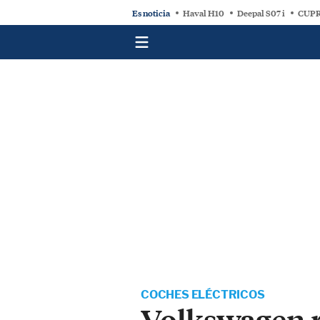
Es noticia
Haval H10
Deepal S07 i
CUPR
COCHES ELÉCTRICOS
Volkswagen re