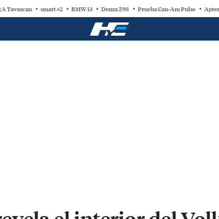
A Tavascan
smart #2
BMW i3
Denza Z9S
Prueba Can-Am Pulse
Apter
vela el interior del Vo