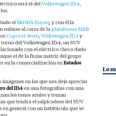
éctrico será el del
Volkswagen ID.4
,
ior.
tado el
ŠKODA Enyaq
, y con él la
 subirse al carro de la
plataforma MEB
los
Cupra el-Born
,
Volkswagen ID.3
y
l turno del Volkswagen ID.4, un SUV
lacionado con el eléctrico checo dado
que el de la firma matriz del grupo
ser en la comercialización en
Estados
Lo m
 imágenes en las que nos deja apreciar
ero del ID.4
en una fotografías con una
inan los tonos azules y toman
as que tendrá el salpicadero del SUV
s en general con un habitáculo que se
oso.