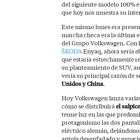
del siguiente modelo 100% el
que hoy nos muestra su inter
Este mismo lunes era presen
marcha checa era la última en
del Grupo Volkswagen. Con 
ŠKODA
Enyaq, ahora sería e
que estaría estrechamente re
su planteamiento de SUV, aun
vería su principal razón de 
Unidos y China
.
Hoy Volkswagen lanza varias
cómo se distribuirá
el salpic
tenue luz en las que predom
protagonismo las dos pantall
eléctrico alemán, dejándono
antoja desenfadado y espaci