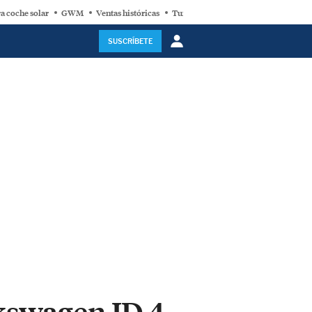
a coche solar
GWM
Ventas históricas
Turbina eólica
SUSCRÍBETE
lkswagen ID.4