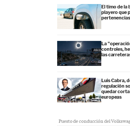
El timo de la 
playero que p
pertenencia
La "operación
controles, he
las carretera
Luis Cabra, d
regulación so
quedar corta”
europeas
Puesto de conducción del Volkswag