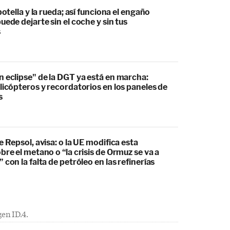
botella y la rueda; así funciona el engaño
uede dejarte sin el coche y sin tus
s
 eclipse" de la DGT ya está en marcha:
licópteros y recordatorios en los paneles de
s
e Repsol, avisa: o la UE modifica esta
bre el metano o “la crisis de Ormuz se va a
 con la falta de petróleo en las refinerías
en ID.4.