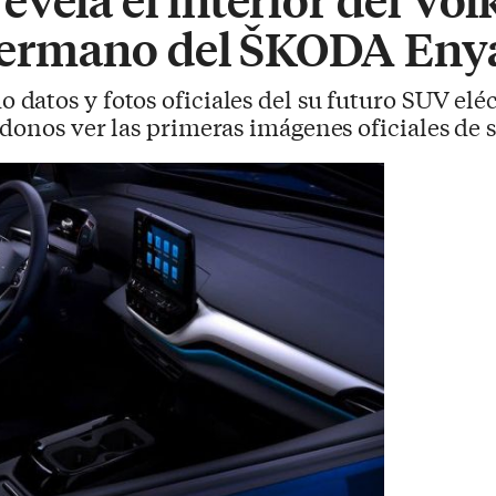
l hermano del ŠKODA Eny
datos y fotos oficiales del su futuro SUV eléc
donos ver las primeras imágenes oficiales de s