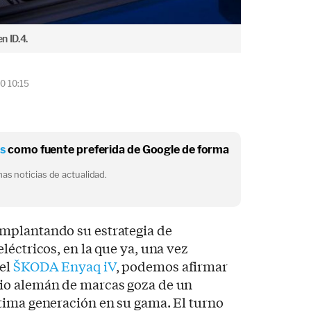
n ID.4.
0 10:15
os
como fuente preferida de Google de forma
as noticias de actualidad.
implantando su estrategia de
léctricos, en la que ya, una vez
 el
ŠKODA
Enyaq iV
, podemos afirmar
io alemán de marcas goza de un
tima generación en su gama. El turno