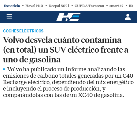
Es noticia
Haval H10
Deepal S07 i
CUPRA Tavascan
smart #2
BMW
COCHES ELÉCTRICOS
Volvo desvela cuánto contamina
(en total) un SUV eléctrico frente a
uno de gasolina
Volvo ha publicado un informe analizando las
emisiones de carbono totales generadas por un C40
Recharge eléctrico, dependiendo del mix energético
e incluyendo el proceso de producción, y
comparándolas con las de un XC40 de gasolina.