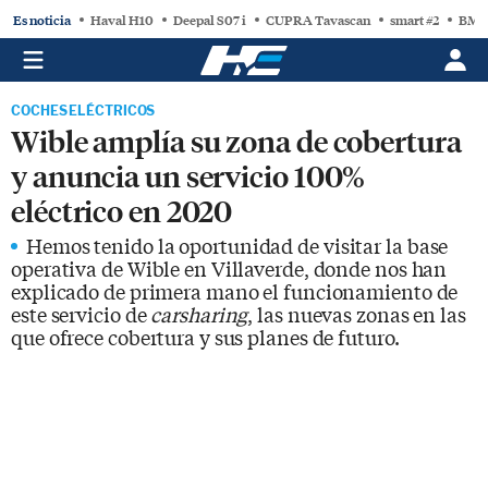
Es noticia
Haval H10
Deepal S07 i
CUPRA Tavascan
smart #2
BMW
COCHES ELÉCTRICOS
Wible amplía su zona de cobertura
y anuncia un servicio 100%
eléctrico en 2020
Hemos tenido la oportunidad de visitar la base
operativa de Wible en Villaverde, donde nos han
explicado de primera mano el funcionamiento de
este servicio de
carsharing
, las nuevas zonas en las
que ofrece cobertura y sus planes de futuro.