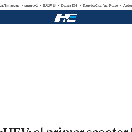
A Tavascan
smart #2
BMW i3
Denza Z9S
Prueba Can-Am Pulse
Apter
HEV: el primer scooter h