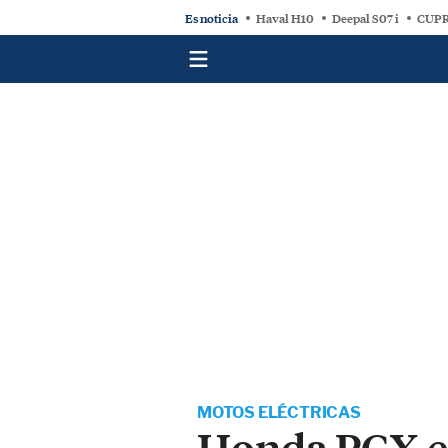
Es noticia
Haval H10
Deepal S07 i
CUPR
MOTOS ELÉCTRICAS
Honda PCX e: