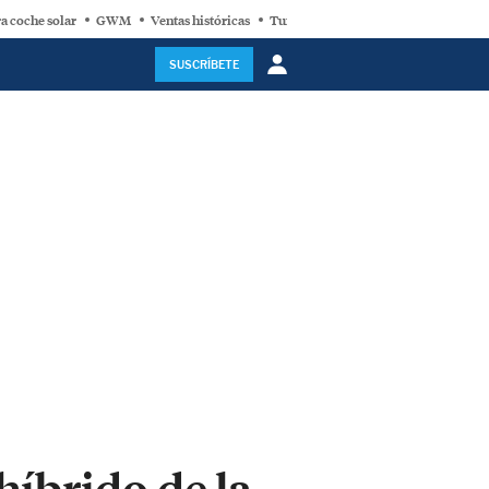
a coche solar
GWM
Ventas históricas
Turbina eólica
SUSCRÍBETE
íbrido de la