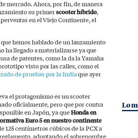
 de mercado. Ahora, por fin, de manera
anzamiento su primer
scooter híbrido
,
uperventas en el Viejo Continente, el
s que hemos hablado de un lanzamiento
no ha llegado a materializarse ya que
usa de patentes, como la da la Yamaha
rototipo visto por las calles, como el
zado de pruebas por la India
que ayer
leva el protagonismo es un scooter
mado oficialmente, pero que por contra
Lo m
isponible en Japón, ya que
Honda en
 normativa Euro 5 en nuestro continente
de 125 centímetros cúbicos de la PCX a
o reglamento, adoptando el sobrenombre