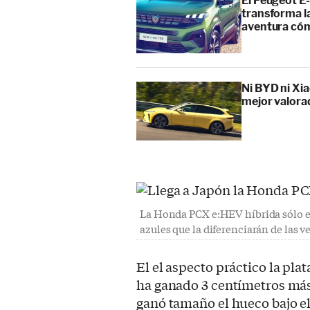
El Peugeot E-
transforma l
aventura cóm
Ni BYD ni Xia
mejor valora
La Honda PCX e:HEV híbrida sólo e
azules que la diferenciarán de las v
El el aspecto práctico la pla
ha ganado 3 centímetros más
ganó tamaño el hueco bajo el 