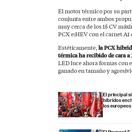
El motor térmico por su parte
conjunta entre ambos propul
muy cerca de los 15 CV máxi
PCX e:HEV con el carnet A1 o
Estéticamente,
la PCX híbrid
térmica ha recibido de cara a
LED luce ahora formas con ef
ganado en tamaño y agresivi
El principal 
híbridos enc
los europeos